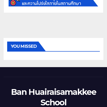
YOU MISSED
Ban Huairaisamakkee
School