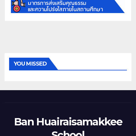
YOU MISSED
Ban Huairaisamakkee
School