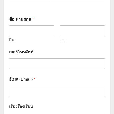
ร
ชื่อ นามสกุล
*
า
ย
ล
ะ
เ
First
Last
อี
ย
เบอร์โทรศัพท์
ด
เ
รื่
อ
ง
ร้
อีเมล (Email)
*
อ
ง
เ
รี
ย
เรื่องร้องเรียน
น
ชื่