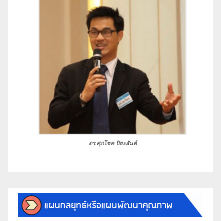
ดร.ศุภโชค ปิยะสันต์