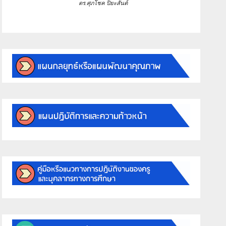
ดร.ศุภโชค ปิยะสันต์