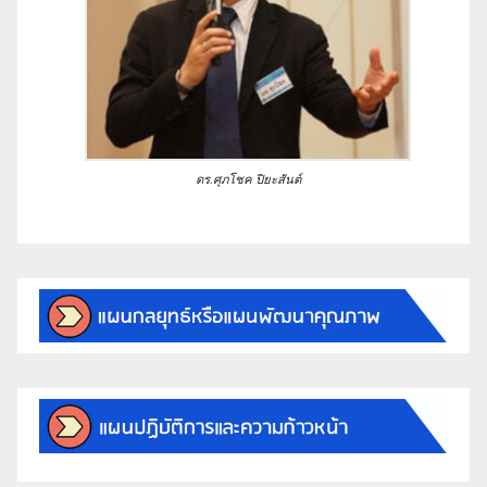
ดร.ศุภโชค ปิยะสันต์