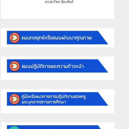
ดร.ศุภโชค ปิยะสันต์