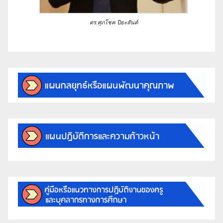
ดร.ศุภโชค ปิยะสันต์