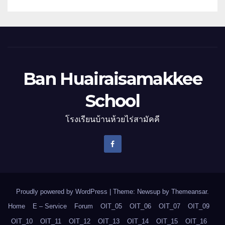
Ban Huairaisamakkee
School
โรงเรียนบ้านห้วยไร่สามัคคี
Proudly powered by WordPress
|
Theme: Newsup by
Themeansar
.
Home
E – Service
Forum
OIT_05
OIT_06
OIT_07
OIT_09
OIT_10
OIT_11
OIT_12
OIT_13
OIT_14
OIT_15
OIT_16